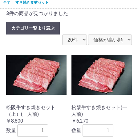
全て
|
すき焼き食材セット
3件
の商品が見つかりました
カテゴリ一覧より選ぶ
松阪牛すき焼きセット
松阪牛すき焼きセット(一
（上）(一人前)
人前)
￥8,800
￥6,270
数量
数量